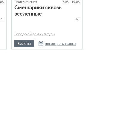
.08
Приключения
7.08 - 19.08
Смешарики сквозь
вселенные
12+
6+
Городской дом культуры
Билеты
посмотреть сеансы