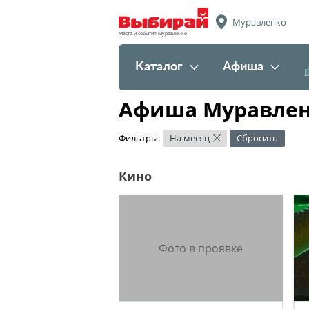
Муравленко
Места и события Муравленко
Каталог
Афиша
Афиша Муравленк
Фильтры:
На месяц
Сбросить
×
Кино