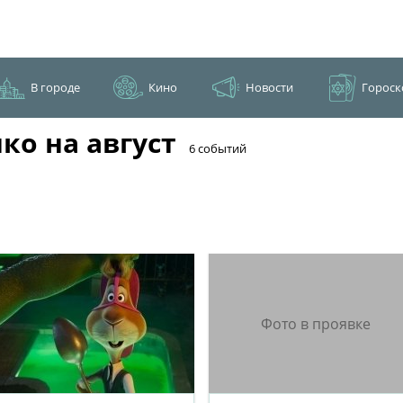
В городе
Кино
Новости
Гороск
о на август
​6 событий