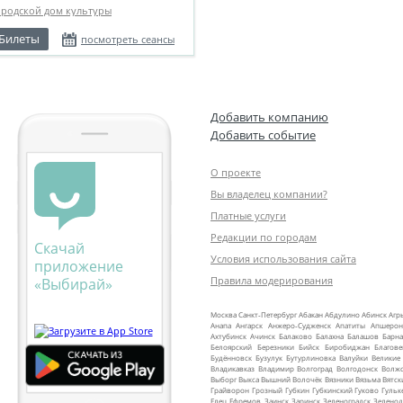
ородской дом культуры
Билеты
посмотреть сеансы
Добавить компанию
Добавить событие
О проекте
Вы владелец компании?
Платные услуги
Редакции по городам
Скачай
Условия использования сайта
приложение
Правила модерирования
«Выбирай»
Москва
Санкт‑Петербург
Абакан
Абдулино
Абинск
Агр
Анапа
Ангарск
Анжеро‑Судженск
Апатиты
Апшерон
Ахтубинск
Ачинск
Балаково
Балахна
Балашов
Барна
Белоярский
Березники
Бийск
Биробиджан
Благов
Будённовск
Бузулук
Бутурлиновка
Валуйки
Великие
Владикавказ
Владимир
Волгоград
Волгодонск
Волж
Выборг
Выкса
Вышний Волочёк
Вязники
Вязьма
Вятск
Грайворон
Грозный
Губкин
Губкинский
Гуково
Гульк
Елец
Ефремов
Заинск
Заринск
Зеленоградск
Зеленод