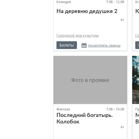
Комедия
7.08 - 12.08
К
На деревню дедушке 2
К
6+
Городской дом культуры
Г
Билеты
посмотреть сеансы
Фэнтези
7.08 - 19.08
П
Последний богатырь.
М
Колобок
В
6+