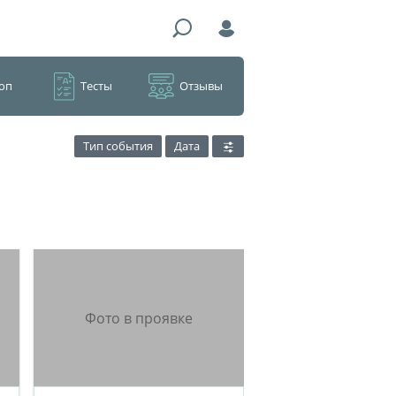
оп
Тесты
Отзывы
Тип события
Дата