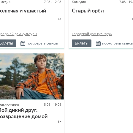
омедия
7.08 - 12.08
Комедия
7.08 - 19
олючая и ушастый
Старый орёл
6+
ородской дом культуры
Городской дом культуры
Билеты
Билеты
посмотреть сеансы
посмотреть сеансы
риключения
8.08 - 19.08
ой дикий друг.
озвращение домой
6+