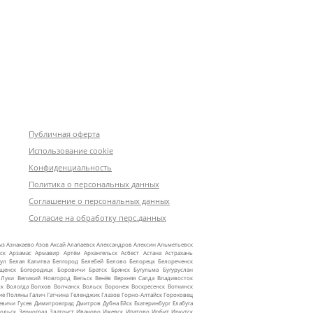
Публичная оферта
Использование cookie
Конфиденциальность
Политика о персональных данных
Соглашение о персональных данных
Согласие на обработку перс.данных
ыз
Азнакаево
Азов
Аксай
Алапаевск
Александров
Алексин
Альметьевск
ск
Арзамас
Армавир
Артём
Архангельск
Асбест
Астана
Астрахань
ул
Белая Калитва
Белгород
Белебей
Белово
Белорецк
Белореченск
ещенск
Богородицк
Боровичи
Братск
Брянск
Бугульма
Бугуруслан
 Луки
Великий Новгород
Вельск
Венёв
Верхняя Салда
Владивосток
ск
Вологда
Волхов
Волчанск
Вольск
Воронеж
Воскресенск
Воткинск
ие Поляны
Галич
Гатчина
Геленджик
Глазов
Горно‑Алтайск
Гороховец
евичи
Гусев
Димитровград
Дмитров
Дубна
Ейск
Екатеринбург
Елабуга
ольск
Зерноград
Златоуст
Иваново
Ижевск
Ипатово
Ирбит
Иркутск