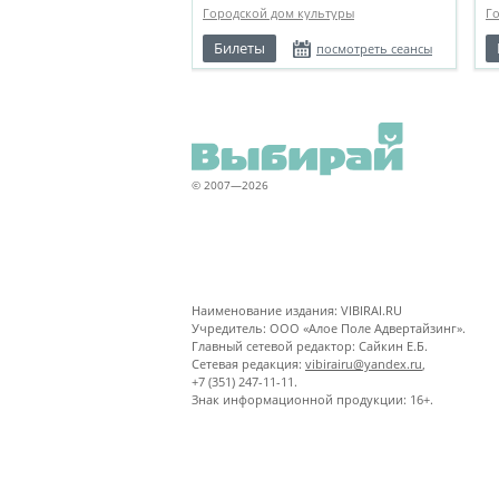
Городской дом культуры
Г
Билеты
посмотреть сеансы
© 2007—2026
Наименование издания: VIBIRAI.RU
Учредитель: ООО «Алое Поле Адвертайзинг».
Главный сетевой редактор: Сайкин Е.Б.
Сетевая редакция:
vibirairu@yandex.ru
,
+7 (351) 247-11-11.
Знак информационной продукции: 16+.