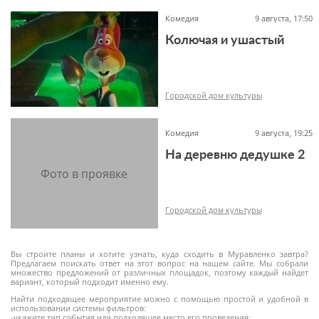
Комедия
9 августа, 17:50
Колючая и ушастый
6+
Городской дом культуры
Комедия
9 августа, 19:25
На деревню дедушке 2
6+
Городской дом культуры
Вы строите планы и хотите узнать, куда сходить в Муравленко завтра?
Предлагаем поискать ответ на этот вопрос на нашем сайте. Мы собрали
множество предложений от различных площадок, поэтому каждый найдет
вариант, который подходит именно ему.
6+
Найти подходящее мероприятие можно с помощью простой и удобной в
использовании системы фильтров:
-укажите тип события или подходящее место его проведения;