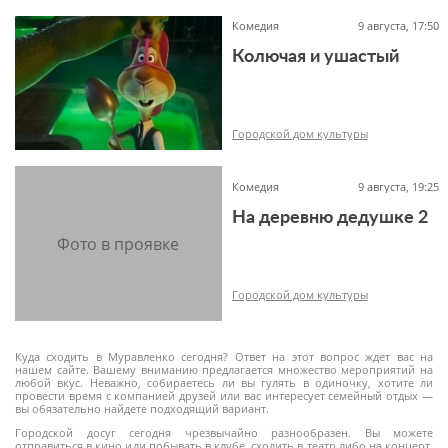
Комедия
9 августа, 17:50
Колючая и ушастый
6+
Городской дом культуры
Комедия
9 августа, 19:25
На деревню дедушке 2
6+
Городской дом культуры
Куда сходить в Муравленко сегодня? Ответ на этот вопрос ждет вас на
нашем сайте. Вашему вниманию предлагается множество мероприятий на
любой вкус. Неважно, собираетесь ли вы гулять в одиночку, хотите ли
провести время с компанией друзей или вас интересует семейный отдых —
6+
вы обязательно найдете подходящий вариант.
Городской досуг сегодня чрезвычайно разнообразен. Вы можете
отправиться в кино или побывать в клубе, сходить в театр либо на концерт,